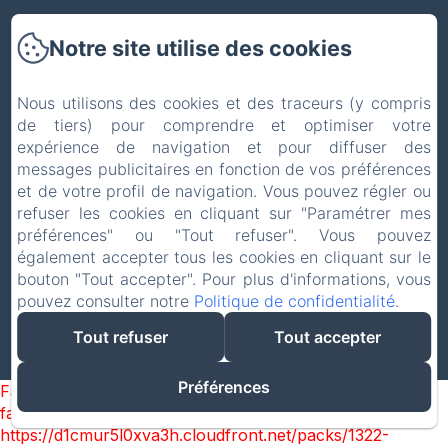
La maison
Notre site utilise des cookies
Chambres
Nous utilisons des cookies et des traceurs (y compris
Activités alentours
de tiers) pour comprendre et optimiser votre
expérience de navigation et pour diffuser des
messages publicitaires en fonction de vos préférences
Contact & Accès
et de votre profil de navigation. Vous pouvez régler ou
refuser les cookies en cliquant sur "Paramétrer mes
Glossaire
préférences" ou "Tout refuser". Vous pouvez
également accepter tous les cookies en cliquant sur le
Mentions légales
bouton "Tout accepter". Pour plus d'informations, vous
pouvez consulter notre
Politique de confidentialité
.
EN
FR
DE
Tout refuser
Tout accepter
Créé par Amenitiz
Préférences
Failed to load BookingEngine/index: Loading chunk 1322
failed. (missing:
https://d1cmur5l0xva3h.cloudfront.net/packs/1322-