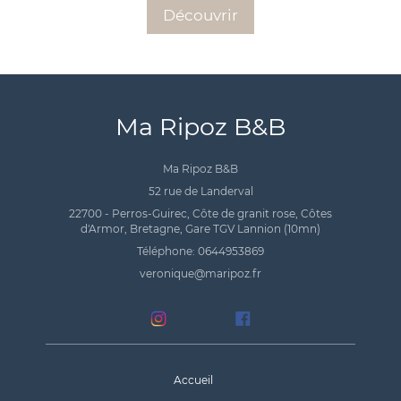
Découvrir
Ma Ripoz B&B
Ma Ripoz B&B
52 rue de Landerval
22700 - Perros-Guirec, Côte de granit rose, Côtes
d'Armor, Bretagne, Gare TGV Lannion (10mn)
Téléphone: 0644953869
veronique@maripoz.fr
Accueil