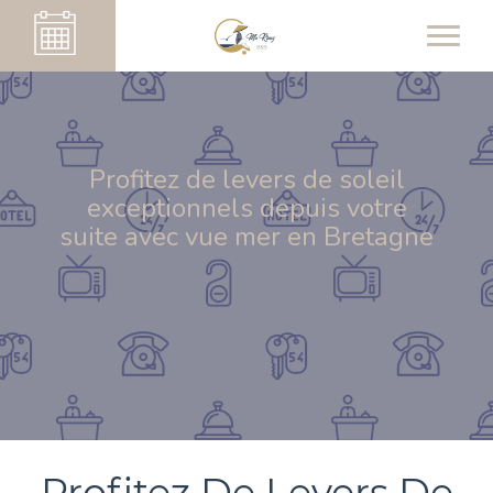
Profitez de levers de soleil
exceptionnels depuis votre
suite avec vue mer en Bretagne
Profitez De Levers De