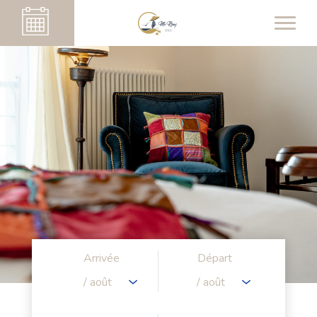
Arrivée
Départ
06
08
/ août
/ août