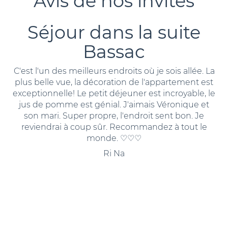
Avis de nos invités
r dans la suite
Séjour d
Bassac
B
eilleurs endroits où je sois allée. La
Bel accueil des pro
 la décoration de l'appartement est
de charme sur les 
 Le petit déjeuner est incroyable, le
Guirrec. Magnifique 
est génial. J'aimais Véronique et
suite très spacieuse 
per propre, l'endroit sent bon. Je
grande largeur extrê
 coup sûr. Recommandez à tout le
déjeuner était servi e
monde. ♡♡♡
avec la compagnie 
tables bien garnies
Ri Na
pour savourer les v
pains, sans oublier j
frais et d'excellen
souhait. Merci à nos
cet
Tout 