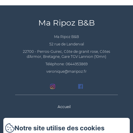
Ma Ripoz B&B
Ma Ripoz B&B
52 rue de Landerval
22700 - Perros-Guirec, Côte de granit rose, Côtes
d'Armor, Bretagne, Gare TGV Lannion (10mn)
Téléphone: 0644953869
veronique@maripoz.fr
Accueil
La maison
Notre site utilise des cookies