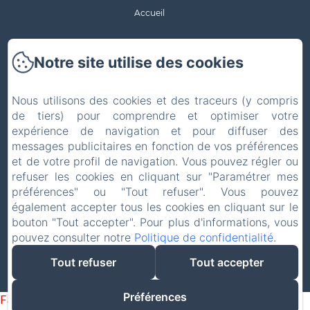
Accueil
La maison
Notre site utilise des cookies
Chambres
Nous utilisons des cookies et des traceurs (y compris
Activités alentours
de tiers) pour comprendre et optimiser votre
expérience de navigation et pour diffuser des
messages publicitaires en fonction de vos préférences
Contact & Accès
et de votre profil de navigation. Vous pouvez régler ou
refuser les cookies en cliquant sur "Paramétrer mes
Glossaire
préférences" ou "Tout refuser". Vous pouvez
également accepter tous les cookies en cliquant sur le
Mentions légales
bouton "Tout accepter". Pour plus d'informations, vous
pouvez consulter notre
Politique de confidentialité
.
EN
FR
DE
Tout refuser
Tout accepter
Créé par Amenitiz
Préférences
Failed to load BookingEngine/index: Loading chunk 1322