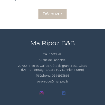
Découvrir
Ma Ripoz B&B
Ma Ripoz B&B
52 rue de Landerval
22700 - Perros-Guirec, Côte de granit rose, Côtes
d'Armor, Bretagne, Gare TGV Lannion (10mn)
Téléphone: 0644953869
veronique@maripoz.fr